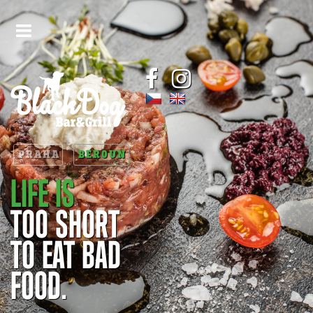
PRAHA
BEROUN
LIFE IS
TOO SHORT
TO EAT BAD
FOOD.