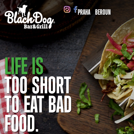
PRAHA
BEROUN
LIFE IS
TOO SHORT
TO EAT BAD
FOOD.