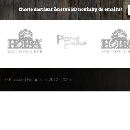
Chcete dostávat čerstvé BD novinky do emailu?
© Blackdog Group s.r.o. 2012 - 2026