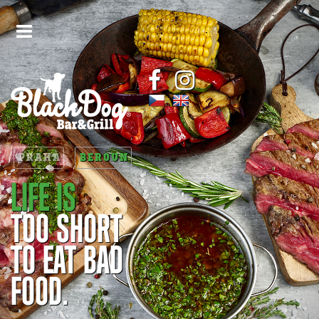
PRAHA
BEROUN
LIFE IS
TOO SHORT
TO EAT BAD
FOOD.