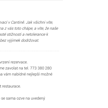
cí v Cantině. Jak všichni víte,
 z vás toto chápe, a víte, že naše
té stížnosti a netolerance k
 bez výjimek dodržovat.
vrzení rezervace.
me zavolat na tel. 773 380 280
uha vám nabídné nejlepší možné
t restaurace.
ace se sama ozve na uvedený