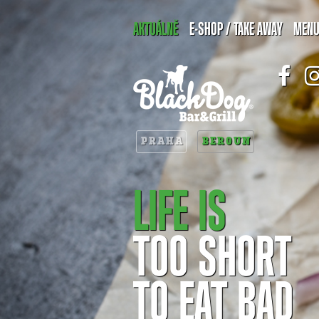
AKTUÁLNĚ
E-SHOP / TAKE AWAY
MEN
PRAHA
BEROUN
LIFE IS
TOO SHORT
TO EAT BAD