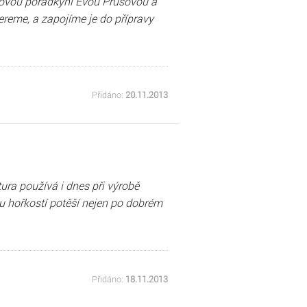
ivovou poradkyní Evou Průšovou a
ereme, a zapojíme je do přípravy
Přidáno:
20.11.2013
ra používá i dnes při výrobě
 hořkostí potěší nejen po dobrém
Přidáno:
18.11.2013