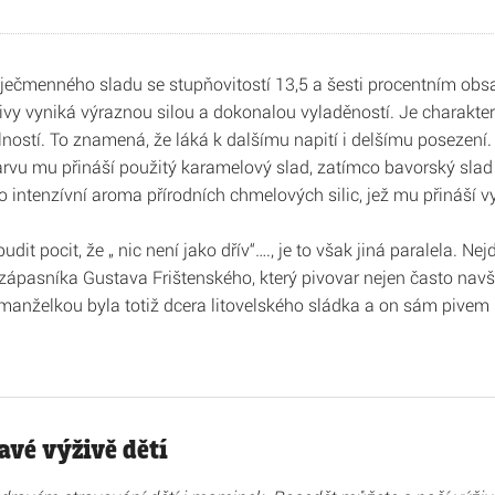
 ječmenného sladu se stupňovitostí 13,5 a šesti procentním obs
ivy vyniká výraznou silou a dokonalou vyladěností. Je charakteri
lností. To znamená, že láká k dalšímu napití i delšímu posezení.
vu mu přináší použitý karamelový slad, zatímco bavorský slad z
 intenzívní aroma přírodních chmelových silic, jež mu přináší vy
it pocit, že „ nic není jako dřív“…., je to však jiná paralela. Nej
ápasníka Gustava Frištenského, který pivovar nejen často navš
anželkou byla totiž dcera litovelského sládka a on sám pivem s c
avé výživě dětí