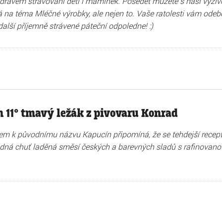
zdravém stravování dětí i maminek. Posedět můžete s naší výž
má na téma Mléčné výrobky, ale nejen to. Vaše ratolesti vám odeb
další příjemně strávené páteční odpoledne! :)
 11° tmavý ležák z pivovaru Konrad
em k původnímu názvu Kapucín připomíná, že se tehdejší receptu
dná chuť laděná směsí českých a barevných sladů s rafinovanou