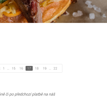
:
1
...
15
16
17
18
19
...
22
ně či po předchozí platbě na náš