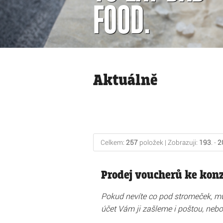
FOOD.
Aktuálně
Celkem:
257
položek | Zobrazuji:
193
. -
2
Prodej voucherů ke kon
Pokud nevíte co pod stromeček, mů
účet Vám ji zašleme i poštou, neb