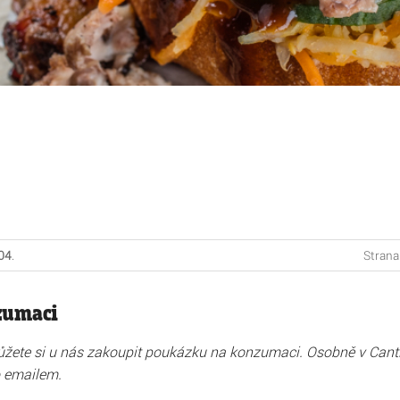
04
.
Strana
zumaci
žete si u nás zakoupit poukázku na konzumaci. Osobně v Canti
o emailem.