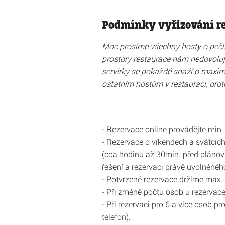
Podmínky vyřizování re
Moc prosíme všechny hosty o pečliv
prostory restaurace nám nedovolují
servírky se pokaždé snaží o maximá
ostatním hostům v restauraci, prot
- Rezervace online provádějte min.
- Rezervace o víkendech a svátcíc
(cca hodinu až 30min. před plánov
řešení a rezervaci právě uvolněného
- Potvrzené rezervace držíme max.
- Při změně počtu osob u rezervac
- Při rezervaci pro 6 a více osob 
telefon).