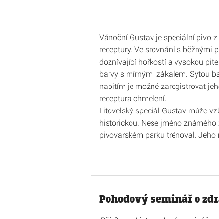
Vánoční Gustav je speciální pivo z
receptury. Ve srovnání s běžnými p
doznívající hořkostí a vysokou pite
barvy s mírným zákalem. Sytou bar
napitím je možné zaregistrovat jeho
receptura chmelení.
Litovelský speciál Gustav může vzbud
historickou. Nese jméno známého z
pivovarském parku trénoval. Jeho m
Pohodový seminář o zdr