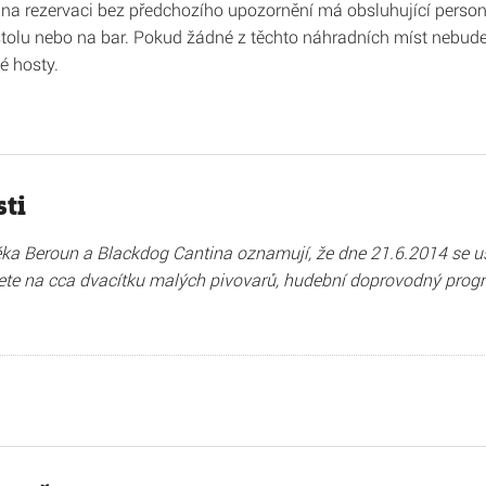
na rezervaci bez předchozího upozornění má obsluhující personál
olu nebo na bar. Pokud žádné z těchto náhradních míst nebude 
é hosty.
sti
ka Beroun a Blackdog Cantina oznamují, že dne 21.6.2014 se us
e na cca dvacítku malých pivovarů, hudební doprovodný progra