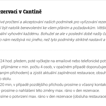
zervací v Cantině
é pročtení a akceptování našich podmínek pro vyřizování rezerva
 být natolik benevolentní ke všem přáním a požadavkům. Většina
lní vyhovění každému. Bohužel se ale v poslední době našly čas
o nám nezbývá nic jiného, než tyto podmínky striktně nastavit a
 24 hod. předem, poté vyčkejte na emailové nebo telefonické pot
h přijímáme v min. počtu 4 osob, v opačném případě doporučuje
aným příchodem) a zjistit aktuální zaplněnost restaurace, obs
 stolu.
 20 min, v případě pozdějšího příchodu prosíme o včasný kontak
e prosíme o nahlášení této změny max. ráno v den rezervace.
prosíme o potvrzení max. ráno v den rezervace (obsluha restaur