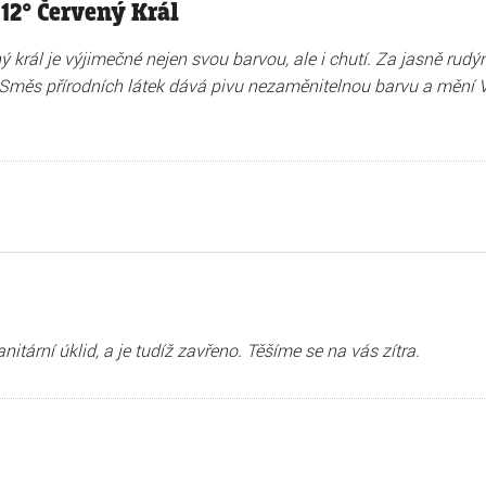
12° Červený Král
ý král je výjimečné nejen svou barvou, ale i chutí. Za jasně ru
Směs přírodních látek dává pivu nezaměnitelnou barvu a mění V
nitární úklid, a je tudíž zavřeno. Těšíme se na vás zítra.