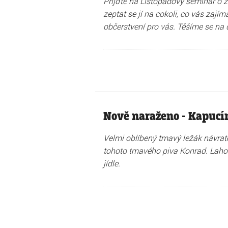
Přijďte na Listopadový seminář o 
zeptat se jí na cokoli, co vás zají
občerstvení pro vás. Těšíme se na 
Nově naraženo - Kapucín
Velmi oblíbený tmavý ležák návrat
tohoto tmavého piva Konrad. Laho
jídle.