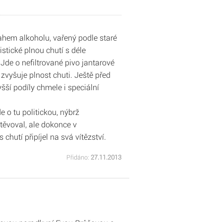
ahem alkoholu, vařený podle staré
stické plnou chutí s déle
 Jde o nefiltrované pivo jantarové
vyšuje plnost chuti. Ještě před
šší podíly chmele i speciální
de o tu politickou, nýbrž
těvoval, ale dokonce v
hutí připíjel na svá vítězství.
Přidáno:
27.11.2013