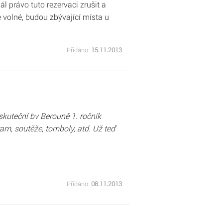
 právo tuto rezervaci zrušit a
volné, budou zbývající místa u
Přidáno:
15.11.2013
kuteční bv Berouně 1. ročník
m, soutěže, tomboly, atd. Už teď
Přidáno:
08.11.2013