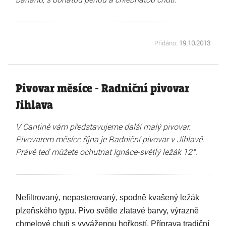
Přidáno:
19.10.2013
Pivovar měsíce - Radniční pivovar
Jihlava
V Cantině vám představujeme další malý pivovar.
Pivovarem měsíce října je Radniční pivovar v Jihlavě.
Právě teď můžete ochutnat Ignáce-světlý ležák 12°.
Nefiltrovaný, nepasterovaný, spodně kvašený ležák
plzeňského typu. Pivo světle zlatavé barvy, výrazně
chmelové chuti s vyváženou hořkostí. Příprava tradiční