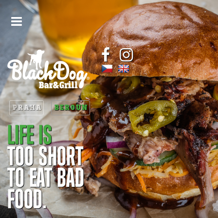
PRAHA
BEROUN
LIFE IS
TOO SHORT
TO EAT BAD
FOOD.