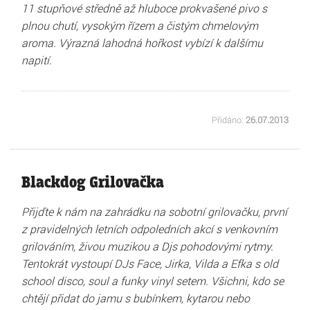
11 stupňové středně až hluboce prokvašené pivo s
plnou chutí, vysokým řízem a čistým chmelovým
aroma. Výrazná lahodná hořkost vybízí k dalšímu
napití.
Přidáno:
26.07.2013
Blackdog Grilovačka
Přijďte k nám na zahrádku na sobotní grilovačku, první
z pravidelných letních odpoledních akcí s venkovním
grilováním, živou muzikou a Djs pohodovými rytmy.
Tentokrát vystoupí DJs Face, Jirka, Vilda a Efka s old
school disco, soul a funky vinyl setem. Všichni, kdo se
chtějí přidat do jamu s bubínkem, kytarou nebo