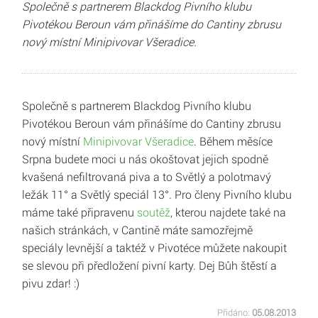
Společně s partnerem Blackdog Pivního klubu
Pivotékou Beroun vám přinášíme do Cantiny zbrusu
nový místní Minipivovar Všeradice.
Společně s partnerem Blackdog Pivního klubu
Pivotékou Beroun vám přinášíme do Cantiny zbrusu
nový místní
Minipivovar Všeradice
. Během měsíce
Srpna budete moci u nás okoštovat jejich spodně
kvašená nefiltrovaná piva a to Světlý a polotmavý
ležák 11° a Světlý speciál 13°. Pro členy Pivního klubu
máme také připravenu
soutěž
, kterou najdete také na
našich stránkách, v Cantině máte samozřejmě
speciály levnější a taktéž v Pivotéce můžete nakoupit
se slevou při předložení pivní karty. Dej Bůh štěstí a
pivu zdar! :)
Přidáno:
05.08.2013