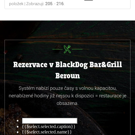
položek | Zobrazuji:
205
. -
216
.
Rezervace v BlackDog Bar&Grill
Beroun
Systém nabízí pouze časy s volnou kapacitou,
nenabízené hodiny již nejsou k dispozici = restaurace je
obsazena.