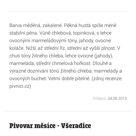
Barva měděná, zakalené. Pěkná hustá spíše méně
stabilní pěna. Vůně chlebová, topinková, s lehce
ovocnými marmeládovými tóny, jahody, ovocné
koláče. Nižší až střední říz, střední až vyšší plnost. V
chuti tóny žitného chleba, lehce ovocné (jahody),
marmeláda, střední chmelová hořkost. Dlouhé a
výrazné doznívání tónů žitného chleba, marmelády a
ovocných buchet. Velmi dobře pitelné. (zdroj recenze:
pivnici.cz)
Přidáno:
04.09.2013
Pivovar měsíce - Všeradice