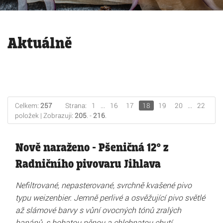
Aktuálně
Celkem:
257
Strana:
1
...
16
17
18
19
20
...
22
položek | Zobrazuji:
205
. -
216
.
Nově naraženo - Pšeničná 12° z
Radničního pivovaru Jihlava
Nefiltrované, nepasterované, svrchně kvašené pivo
typu weizenbier. Jemně perlivé a osvěžující pivo světlé
až slámové barvy s vůní ovocných tónů zralých
banánů, s bohatou pěnou a chlebnatou chutí.