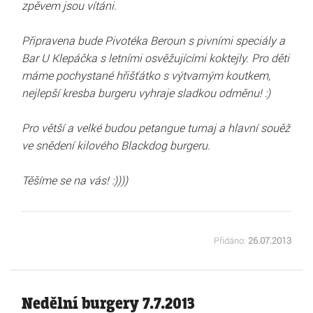
zpěvem jsou vítáni.
Připravena bude Pivotéka Beroun s pivními speciály a
Bar U Klepáčka s letními osvěžujícími koktejly. Pro děti
máme pochystané hřišťátko s výtvarným koutkem,
nejlepší kresba burgeru vyhraje sladkou odměnu! :)
Pro větší a velké budou petangue turnaj a hlavní souěž
ve snědení kilového Blackdog burgeru.
Těšíme se na vás! :))))
Přidáno:
26.07.2013
Nedělní burgery 7.7.2013