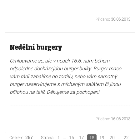
Přidáno:
30.06.2013
Nedělní burgery
Omlouváme se, ale v neděli 16.6. nám během
odpoledne docházejdou burger bulky. Burger maso
vám rádi zabalíme do tortilly, nebo vám samotný
burger naservírujeme s míchaným salátem či jinou
přílohou na talíř. Děkujeme za pochopení.
Přidáno:
16.06.2013
Celkem:
257
Strana:
1
...
16
17
18
19
20
...
22