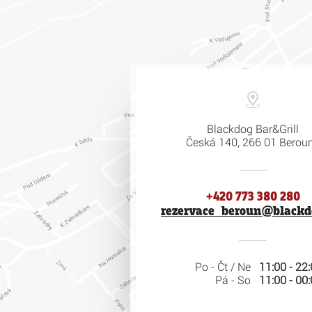
Blackdog Bar&Grill
Česká 140, 266 01 Bero
+420 773 380 280
rezervace_beroun@blackd
Po - Čt / Ne
11:00 - 22
Pá - So
11:00 - 00