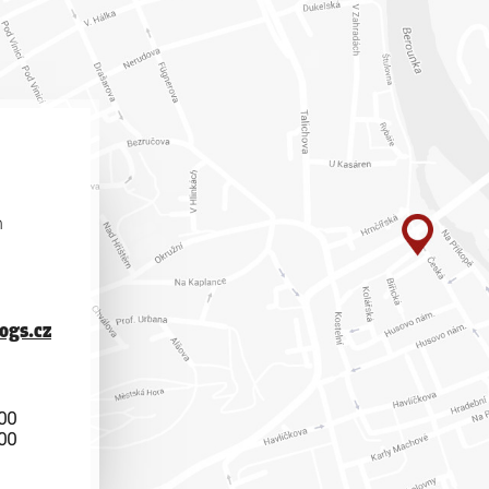
un
ogs.cz
:00
:00