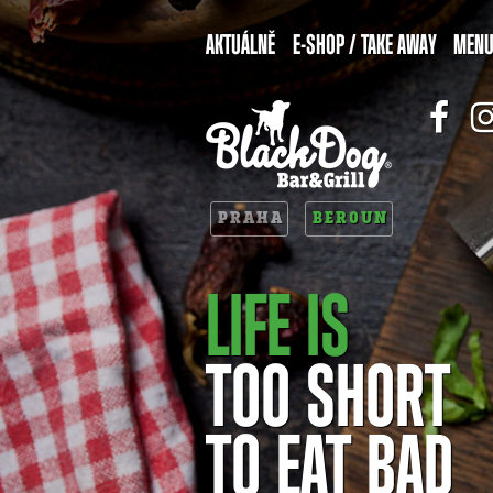
AKTUÁLNĚ
E-SHOP / TAKE AWAY
MEN
PRAHA
BEROUN
LIFE IS
TOO SHORT
TO EAT BAD