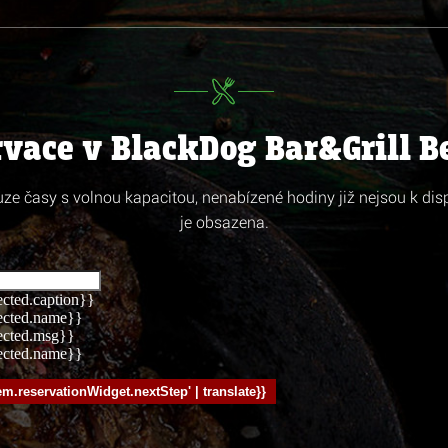
rvace v BlackDog Bar&Grill B
ze časy s volnou kapacitou, nenabízené hodiny již nejsou k disp
je obsazena.