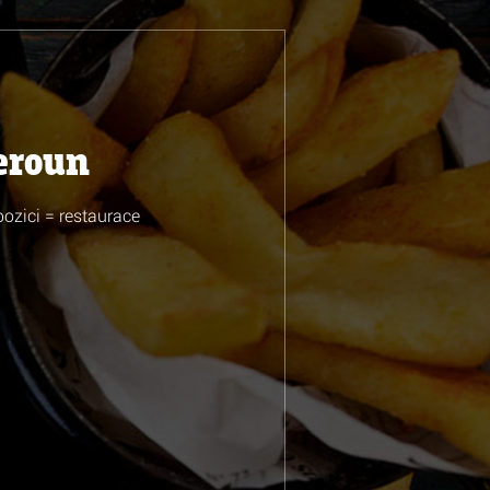
eroun
ozici = restaurace